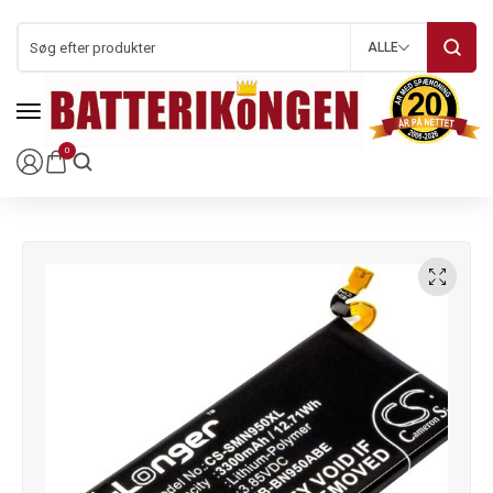
ALLE
0