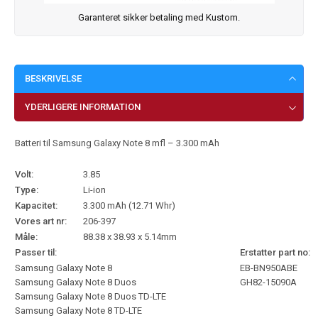
Garanteret sikker betaling med Kustom.
BESKRIVELSE
YDERLIGERE INFORMATION
Batteri til Samsung Galaxy Note 8 mfl – 3.300 mAh
Volt:
3.85
Type:
Li-ion
Kapacitet:
3.300 mAh (12.71 Whr)
Vores art nr:
206-397
Måle:
88.38 x 38.93 x 5.14mm
Passer til:
Erstatter part no:
Samsung Galaxy Note 8
EB-BN950ABE
Samsung Galaxy Note 8 Duos
GH82-15090A
Samsung Galaxy Note 8 Duos TD-LTE
Samsung Galaxy Note 8 TD-LTE