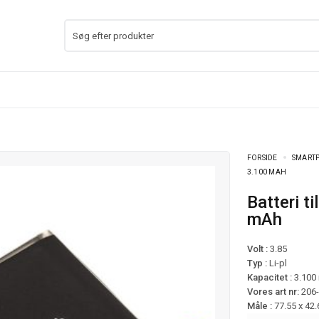
FORSIDE
SMARTP
3.100 MAH
Batteri til Samsung Galaxy S10E mfl – 3.100
mAh
Volt :
3.85
Typ :
Li-pl
Kapacitet :
3.100
Vores art nr:
206
Måle :
77.55 x 42