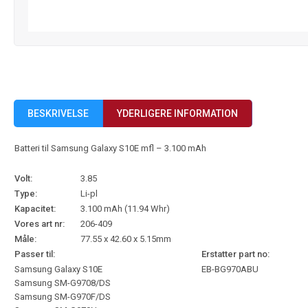
BESKRIVELSE
YDERLIGERE INFORMATION
Batteri til Samsung Galaxy S10E mfl – 3.100 mAh
Volt:
3.85
Type:
Li-pl
Kapacitet:
3.100 mAh (11.94 Whr)
Vores art nr:
206-409
Måle:
77.55 x 42.60 x 5.15mm
Passer til:
Erstatter part no:
Samsung Galaxy S10E
EB-BG970ABU
Samsung SM-G9708/DS
Samsung SM-G970F/DS