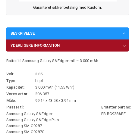
Garanteret sikker betaling med Kustom.
BESKRIVELSE
YDERLIGERE INFORMATION
Batteri til Samsung Galaxy S6 Edge+ mfl – 3.000 mAh
Volt:
3.85
Type:
Li-pl
Kapacitet:
3.000 mAh (11.55 Whr)
Vores art nr:
206-357
Måle:
99.14 x 43.58 x 3.94 mm
Passer til:
Erstatter part no:
Samsung Galaxy S6 Edge+
EB-BG928ABE
Samsung Galaxy S6 Edge Plus
Samsung SM-G9287
Samsung SM-G9287C