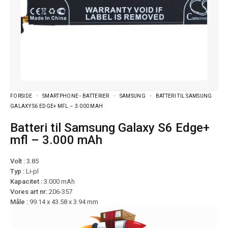
FORSIDE
SMARTPHONE - BATTERIER
SAMSUNG
BATTERI TIL SAMSUNG
GALAXY S6 EDGE+ MFL – 3.000 MAH
Batteri til Samsung Galaxy S6 Edge+
mfl – 3.000 mAh
Volt :
3.85
Typ :
Li-pl
Kapacitet :
3.000 mAh
Vores art nr:
206-357
Måle :
99.14 x 43.58 x 3.94 mm