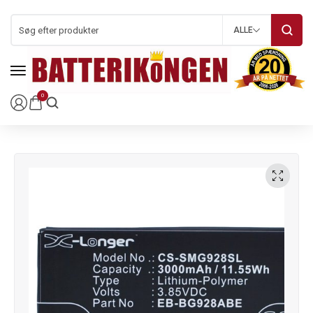
ALLE
0