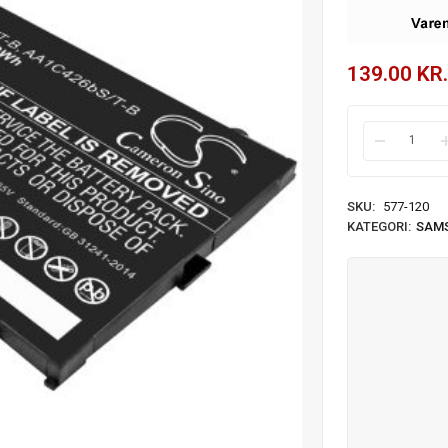
139.00
KR.
SKU:
577-120
KATEGORI:
SAM