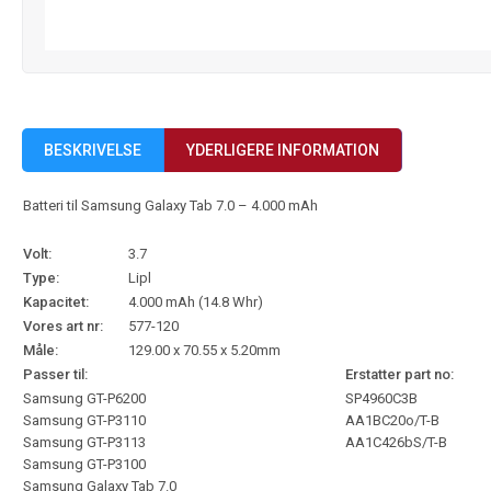
BESKRIVELSE
YDERLIGERE INFORMATION
Batteri til Samsung Galaxy Tab 7.0 – 4.000 mAh
Volt:
3.7
Type:
Lipl
Kapacitet:
4.000 mAh (14.8 Whr)
Vores art nr:
577-120
Måle:
129.00 x 70.55 x 5.20mm
Passer til:
Erstatter part no:
Samsung GT-P6200
SP4960C3B
Samsung GT-P3110
AA1BC20o/T-B
Samsung GT-P3113
AA1C426bS/T-B
Samsung GT-P3100
Samsung Galaxy Tab 7.0