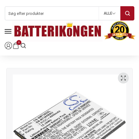
ALLE
0