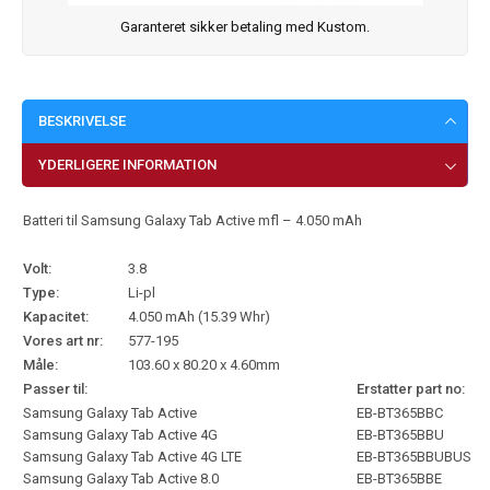
Garanteret sikker betaling med Kustom.
BESKRIVELSE
YDERLIGERE INFORMATION
Batteri til Samsung Galaxy Tab Active mfl – 4.050 mAh
Volt:
3.8
Type:
Li-pl
Kapacitet:
4.050 mAh (15.39 Whr)
Vores art nr:
577-195
Måle:
103.60 x 80.20 x 4.60mm
Passer til:
Erstatter part no:
Samsung Galaxy Tab Active
EB-BT365BBC
Samsung Galaxy Tab Active 4G
EB-BT365BBU
Samsung Galaxy Tab Active 4G LTE
EB-BT365BBUBUS
Samsung Galaxy Tab Active 8.0
EB-BT365BBE