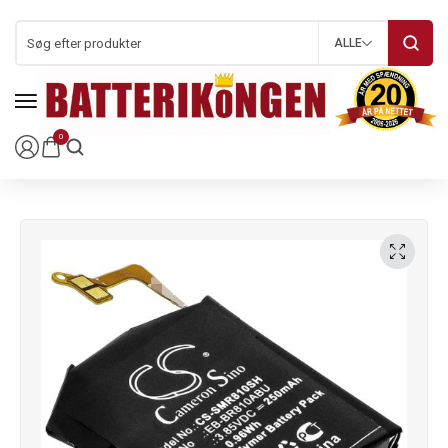
ALLE
0