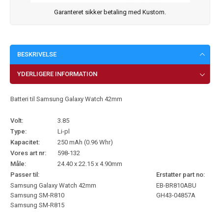
Garanteret sikker betaling med Kustom.
BESKRIVELSE
YDERLIGERE INFORMATION
Batteri til Samsung Galaxy Watch 42mm
Volt:
3.85
Type:
Li-pl
Kapacitet:
250 mAh (0.96 Whr)
Vores art nr:
598-132
Måle:
24.40 x 22.15 x 4.90mm
Passer til:
Erstatter part no:
Samsung Galaxy Watch 42mm
EB-BR810ABU
Samsung SM-R810
GH43-04857A
Samsung SM-R815