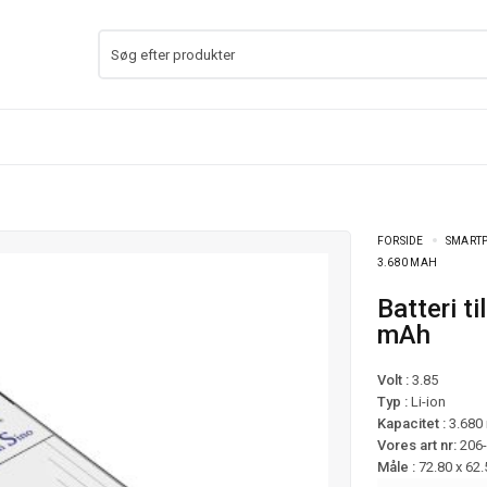
FORSIDE
SMARTP
3.680 MAH
Batteri til Samsung Galaxy Xcover 7 mfl – 3.680
mAh
Volt :
3.85
Typ :
Li-ion
Kapacitet :
3.680
Vores art nr:
206
Måle :
72.80 x 62