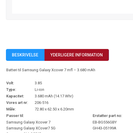
BESKRIVELSE
YDERLIGERE INFORMATION
Batteri til Samsung Galaxy Xcover 7 mfl – 3.680 mAh
Volt:
3.85
Type:
Li-ion
Kapacitet:
3.680 mAh (14.17 Whr)
Vores art nr:
206-516
Måle:
72.80 x 62.50 x 6.20mm
Passer til:
Erstatter part no:
Samsung Galaxy Xcover 7
EB-BG556GBY
Samsung Galaxy XCover7 5G
GH43-05199A