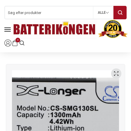
ALLE
0