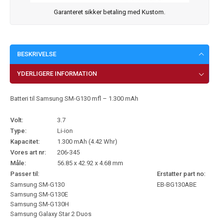
Garanteret sikker betaling med Kustom.
BESKRIVELSE
YDERLIGERE INFORMATION
Batteri til Samsung SM-G130 mfl – 1.300 mAh
Volt:
3.7
Type:
Li-ion
Kapacitet:
1.300 mAh (4.42 Whr)
Vores art nr:
206-345
Måle:
56.85 x 42.92 x 4.68 mm
Passer til:
Erstatter part no:
Samsung SM-G130
EB-BG130ABE
Samsung SM-G130E
Samsung SM-G130H
Samsung Galaxy Star 2 Duos