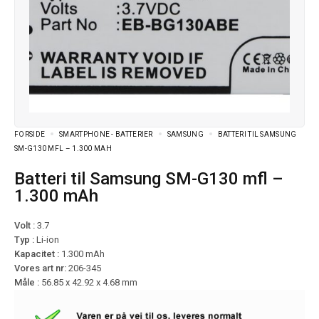
FORSIDE
SMARTPHONE - BATTERIER
SAMSUNG
BATTERI TIL SAMSUNG
SM-G130 MFL – 1.300 MAH
Batteri til Samsung SM-G130 mfl –
1.300 mAh
Volt :
3.7
Typ :
Li-ion
Kapacitet :
1.300 mAh
Vores art nr:
206-345
Måle :
56.85 x 42.92 x 4.68 mm