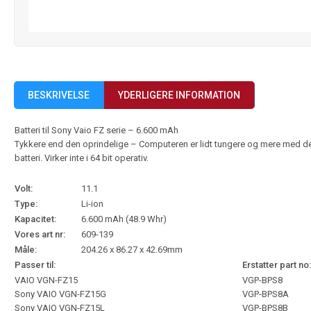
BESKRIVELSE
YDERLIGERE INFORMATION
Batteri til Sony Vaio FZ serie – 6.600 mAh
Tykkere end den oprindelige – Computeren er lidt tungere og mere med de
batteri. Virker inte i 64 bit operativ.
Volt:
11.1
Type:
Li-ion
Kapacitet:
6.600 mAh (48.9 Whr)
Vores art nr:
609-139
Måle:
204.26 x 86.27 x 42.69mm
Passer til:
Erstatter part no:
VAIO VGN-FZ15
VGP-BPS8
Sony VAIO VGN-FZ15G
VGP-BPS8A
Sony VAIO VGN-FZ15L
VGP-BPS8B