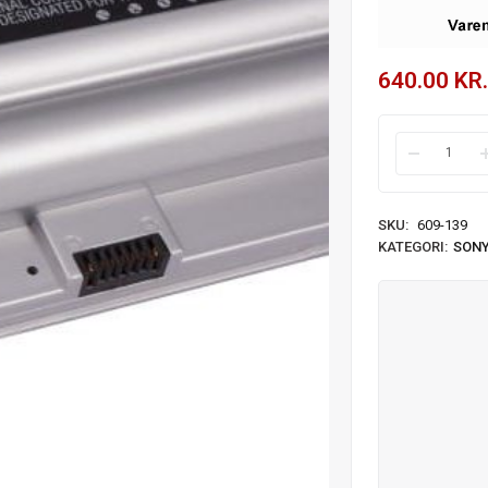
640.00
KR.
SKU:
609-139
KATEGORI:
SON