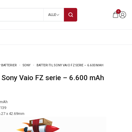
0
ALLE
 BATTERIER
SONY
BATTERI TIL SONY VAIO FZ SERIE – 6.600 MAH
til Sony Vaio FZ serie – 6.600 mAh
 mAh
-139
6.27 x 42.69mm