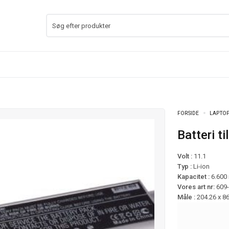
FORSIDE
LAPTOP
Batteri 
Volt :
11.1
Typ :
Li-ion
Kapacitet :
6.600
Vores art nr:
609
Måle :
204.26 x 8