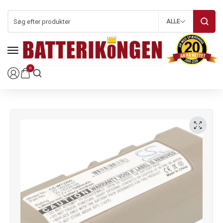
ALLE
0