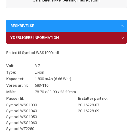
Garanteret sikker betaling med Kustom.
BESKRIVELSE
YDERLIGERE INFORMATION
Batteri til Symbol WSS1000 mfl
Volt:
3.7
Type:
Li-ion
Kapacitet:
1.800 mAh (6.66 Whr)
Vores art nr:
583-116
Måle:
78.70 x 33.90 x 23.29mm
Passer til:
Erstatter part no:
Symbol WSS1000
20-16228-07
Symbol WSS1040
20-16228-09
Symbol WSS1050
Symbol WSS1060
Symbol WT2280