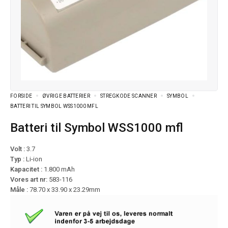
FORSIDE
ØVRIGE BATTERIER
STREGKODE SCANNER
SYMBOL
BATTERI TIL SYMBOL WSS1000 MFL
Batteri til Symbol WSS1000 mfl
Volt :
3.7
Typ :
Li-ion
Kapacitet :
1.800 mAh
Vores art nr:
583-116
Måle :
78.70 x 33.90 x 23.29mm