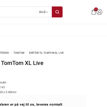
0
ALLE
TTERIER
TOMTOM
BATTERI TIL TOMTOM XL LIVE
til TomTom XL Live
 mAh
-141
.00 x 5.40mm