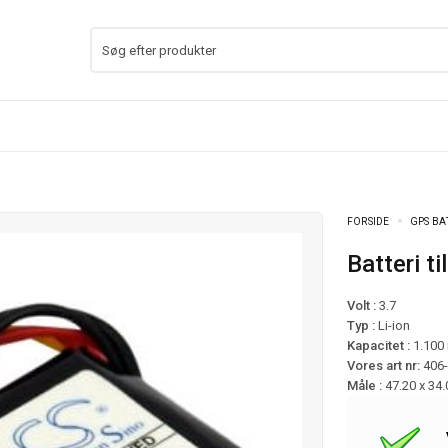
FORSIDE
GPS BA
Batteri 
Volt :
3.7
Typ :
Li-ion
Kapacitet :
1.100
Vores art nr:
406
Måle :
47.20 x 34