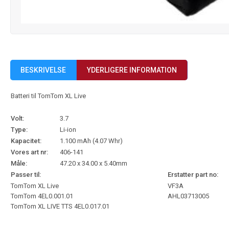
BESKRIVELSE
YDERLIGERE INFORMATION
Batteri til TomTom XL Live
Volt:
3.7
Type:
Li-ion
Kapacitet:
1.100 mAh (4.07 Whr)
Vores art nr:
406-141
Måle:
47.20 x 34.00 x 5.40mm
Passer til:
Erstatter part no:
TomTom XL Live
VF3A
TomTom 4EL0.001.01
AHL03713005
TomTom XL LIVE TTS 4EL0.017.01