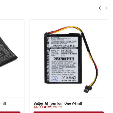
 mfl
Batteri til TomTom One V4 mfl
44.00
kr.
inkl moms