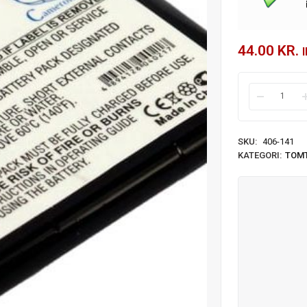
44.00
KR.
SKU:
406-141
KATEGORI:
TOM