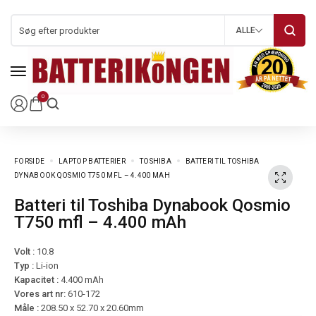
ALLE
0
FORSIDE
LAPTOP BATTERIER
TOSHIBA
BATTERI TIL TOSHIBA
DYNABOOK QOSMIO T750 MFL – 4.400 MAH
Batteri til Toshiba Dynabook Qosmio
T750 mfl – 4.400 mAh
Volt :
10.8
Typ :
Li-ion
Kapacitet :
4.400 mAh
Vores art nr:
610-172
Måle :
208.50 x 52.70 x 20.60mm