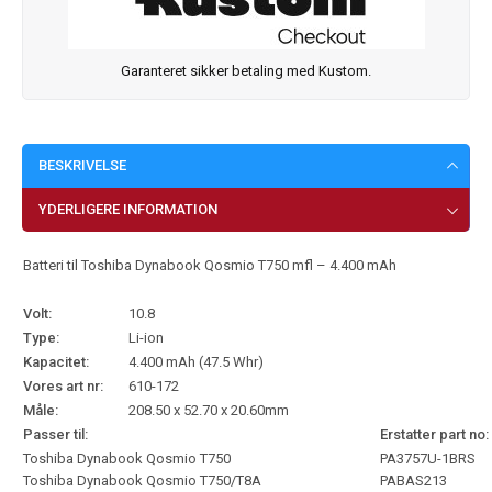
Garanteret sikker betaling med Kustom.
BESKRIVELSE
YDERLIGERE INFORMATION
Batteri til Toshiba Dynabook Qosmio T750 mfl – 4.400 mAh
Volt:
10.8
Type:
Li-ion
Kapacitet:
4.400 mAh (47.5 Whr)
Vores art nr:
610-172
Måle:
208.50 x 52.70 x 20.60mm
Passer til:
Erstatter part no:
Toshiba Dynabook Qosmio T750
PA3757U-1BRS
Toshiba Dynabook Qosmio T750/T8A
PABAS213