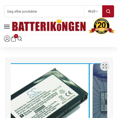
ALLE
0