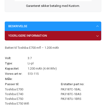
Garanteret sikker betaling med Kustom.
BESKRIVELSE
YDERLIGERE INFORMATION
Batteri til Toshiba E700 mfl – 1.200 mAh
Volt:
3.7
Type:
Li-pl
Kapacitet:
1.200 mAh (4.44 Whr)
Vores art nr:
513-115
Måle:
Passer til:
Erstatter part no:
Toshiba E700
PA3187C-1BAL
Toshiba E740
PA3187C-1BAS
Toshiba E750
PA3187U-1BRS
Toshiba E750 Wifi