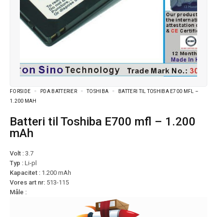
FORSIDE
PDA BATTERIER
TOSHIBA
BATTERI TIL TOSHIBA E700 MFL –
1.200 MAH
Batteri til Toshiba E700 mfl – 1.200
mAh
Volt :
3.7
Typ :
Li-pl
Kapacitet :
1.200 mAh
Vores art nr:
513-115
Måle :