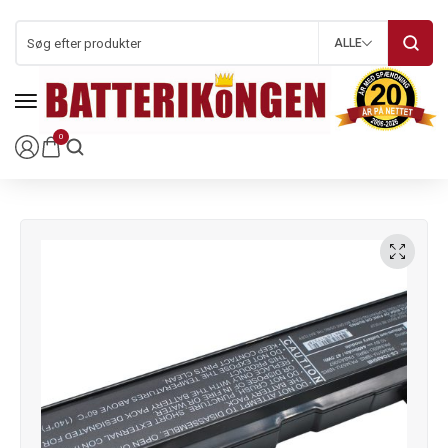
ALLE
0