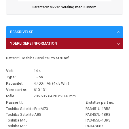
Garanteret sikker betaling med Kustom.
BESKRIVELSE
YDERLIGERE INFORMATION
Batteri til Toshiba Satellite Pro M70 mfl
Volt:
14.4
Type:
Li-ion
Kapacitet:
4.400 mAh (47.5 Whr)
Vores art nr:
610-131
Måle:
206.60 x 64.20 x 20.40mm
Passer til:
Erstatter part no:
Toshiba Satellite Pro M70
PA3451U-1BRS
Toshiba Satellite A85
PA3457U-1BRS
Toshiba M45
PA3465U-1BRS
Toshiba M55
PABAS067