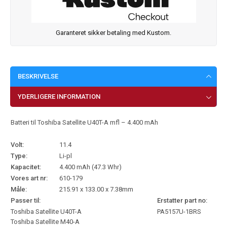
Garanteret sikker betaling med Kustom.
BESKRIVELSE
YDERLIGERE INFORMATION
Batteri til Toshiba Satellite U40T-A mfl – 4.400 mAh
Volt:
11.4
Type:
Li-pl
Kapacitet:
4.400 mAh (47.3 Whr)
Vores art nr:
610-179
Måle:
215.91 x 133.00 x 7.38mm
Passer til:
Erstatter part no:
Toshiba Satellite U40T-A
PA5157U-1BRS
Toshiba Satellite M40-A