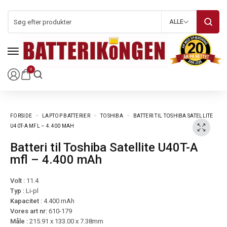
ALLE
0
FORSIDE
LAPTOP BATTERIER
TOSHIBA
BATTERI TIL TOSHIBA SATELLITE
U40T-A MFL – 4.400 MAH
Batteri til Toshiba Satellite U40T-A
mfl – 4.400 mAh
Volt :
11.4
Typ :
Li-pl
Kapacitet :
4.400 mAh
Vores art nr:
610-179
Måle :
215.91 x 133.00 x 7.38mm