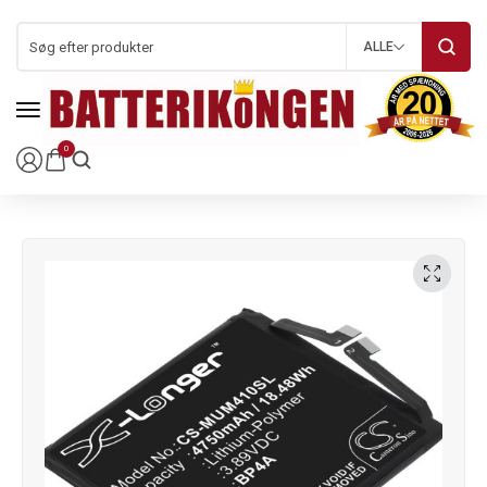
ALLE
0