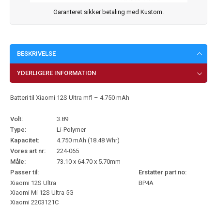
Garanteret sikker betaling med Kustom.
BESKRIVELSE
YDERLIGERE INFORMATION
Batteri til Xiaomi 12S Ultra mfl – 4.750 mAh
Volt:
3.89
Type:
Li-Polymer
Kapacitet:
4.750 mAh (18.48 Whr)
Vores art nr:
224-065
Måle:
73.10 x 64.70 x 5.70mm
Passer til:
Erstatter part no:
Xiaomi 12S Ultra
BP4A
Xiaomi Mi 12S Ultra 5G
Xiaomi 2203121C