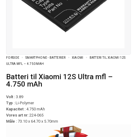
FORSIDE
SMARTPHONE - BATTERIER
XIAOMI
BATTERI TIL XIAOMI 12S
ULTRA MFL – 4.750 MAH
Batteri til Xiaomi 12S Ultra mfl –
4.750 mAh
Volt :
3.89
Typ :
Li-Polymer
Kapacitet :
4.750 mAh
Vores art nr:
224-065
Måle :
73.10 x 64.70 x 5.70mm