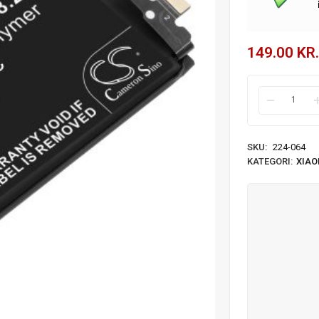
149.00
KR.
SKU:
224-064
KATEGORI:
XIAO