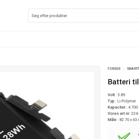
FORSIDE
SMARTP
Batteri 
Volt :
3.89
Typ :
Li-Polymer
Kapacitet :
4.700
Vores art nr:
224
Måle :
82.70 x 63