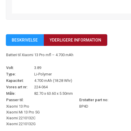
BESKRIVELSE
YDERLIGERE INFORMATION
Batteri til Xiaomi 13 Pro mfl – 4.700 mAh
Volt:
3.89
Type:
Li-Polymer
Kapacitet:
4.700 mAh (18.28 Whr)
Vores art nr:
224-064
Måle:
82.70 x 63.60 x 5.50mm
Passer til:
Erstatter part no:
Xiaomi 13 Pro
BP4D
Xiaomi Mi 13 Pro 5G
Xiaomi 2210132C
Xiaomi 2210132G