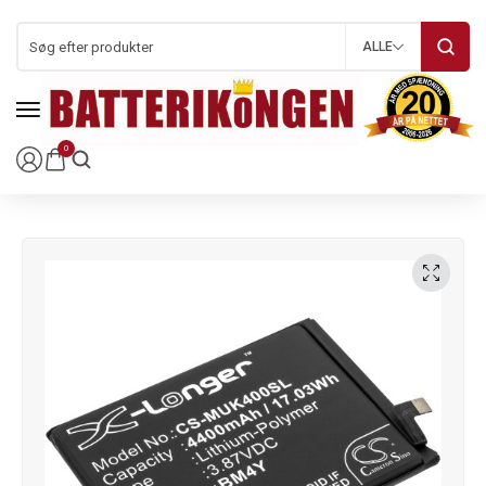
ALLE
0