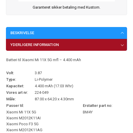
Garanteret sikker betaling med Kustom.
BESKRIVELSE
YDERLIGERE INFORMATION
Batteri til Xiaomi Mi 11X 5G mfl – 4.400 mAh
Volt:
3.87
Type:
Li-Polymer
Kapacitet:
4.400 mAh (17.03 Whr)
Vores art nr:
224-049
Måle:
87.00 x 64.20 x 4.30mm
Passer til:
Erstatter part no:
Xiaomi Mi 11X 5G
BM4Y
Xiaomi M2012K11AI
Xiaomi Poco F3 5G
Xiaomi M2012K11AG