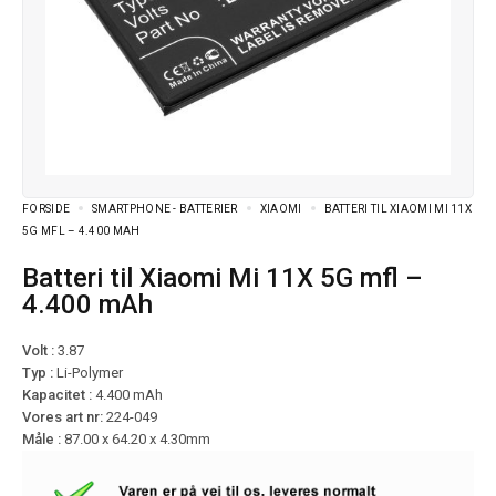
FORSIDE
SMARTPHONE - BATTERIER
XIAOMI
BATTERI TIL XIAOMI MI 11X
5G MFL – 4.400 MAH
Batteri til Xiaomi Mi 11X 5G mfl –
4.400 mAh
Volt :
3.87
Typ :
Li-Polymer
Kapacitet :
4.400 mAh
Vores art nr:
224-049
Måle :
87.00 x 64.20 x 4.30mm