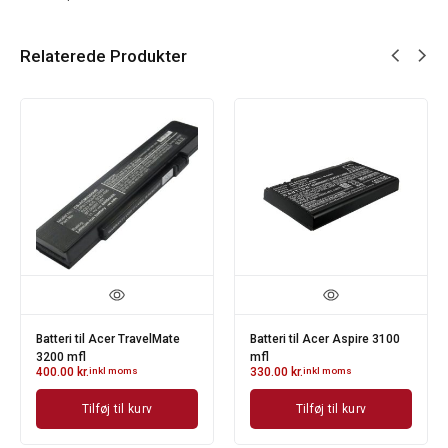
Relaterede Produkter
i til Acer Aspire 3100
Batteri til Acer Aspire one -
Batteri ti
svart- 4.400 mAh
blått - 6
0
kr.
inkl moms
327.00
kr.
inkl moms
547.00
kr.
Tilføj til kurv
Tilføj til kurv
Ti