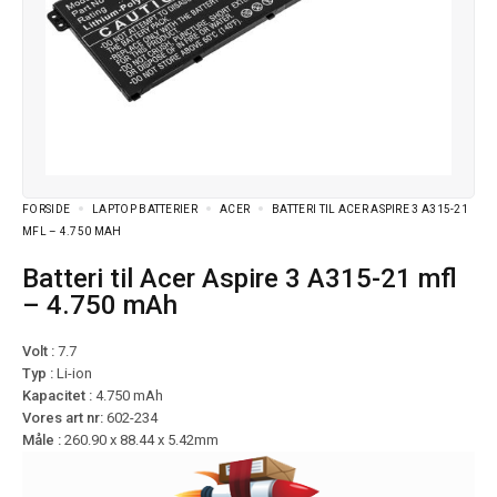
FORSIDE
LAPTOP BATTERIER
ACER
BATTERI TIL ACER ASPIRE 3 A315-21
MFL – 4.750 MAH
Batteri til Acer Aspire 3 A315-21 mfl
– 4.750 mAh
Volt :
7.7
Typ :
Li-ion
Kapacitet :
4.750 mAh
Vores art nr:
602-234
Måle :
260.90 x 88.44 x 5.42mm