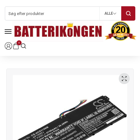
ALLE
0