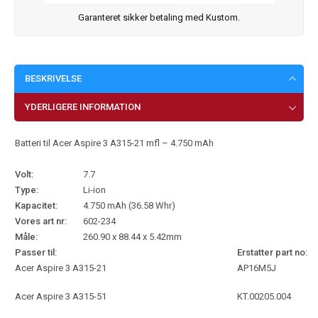
Garanteret sikker betaling med Kustom.
BESKRIVELSE
YDERLIGERE INFORMATION
Batteri til Acer Aspire 3 A315-21 mfl – 4.750 mAh
Volt:
7.7
Type:
Li-ion
Kapacitet:
4.750 mAh (36.58 Whr)
Vores art nr:
602-234
Måle:
260.90 x 88.44 x 5.42mm
Passer til:
Erstatter part no:
Acer Aspire 3 A315-21
AP16M5J
Acer Aspire 3 A315-51
KT.00205.004