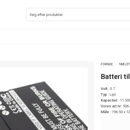
FORSIDE
TABLET
Batteri t
Volt :
3.7
Typ :
Lipl
Kapacitet :
11.50
Vores art nr:
506
Måle :
196.50 x 1