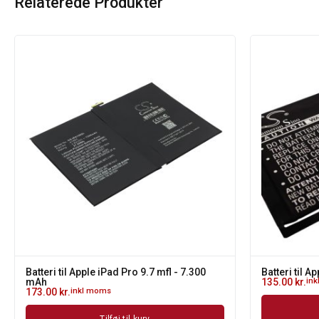
Relaterede Produkter
Batteri til Apple iPad Pro 9.7 mfl - 7.300
Batteri til A
mAh
135.00
kr.
in
173.00
kr.
inkl moms
Tilføj til kurv