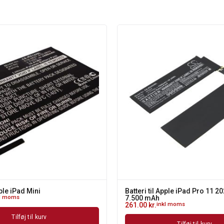
pple iPad Mini
Batteri til Apple iPad Pro 11 20
kl moms
7.500 mAh
261.00
kr.
inkl moms
Tilføj til kurv
Tilføj til kurv