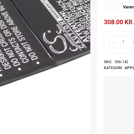
308.00
KR.
SKU:
506-142
KATEGORI:
APP