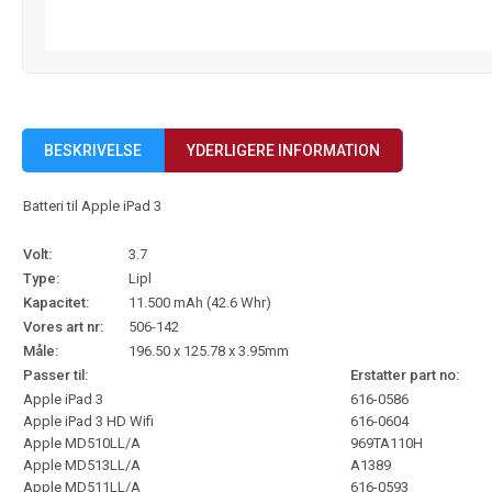
BESKRIVELSE
YDERLIGERE INFORMATION
Batteri til Apple iPad 3
Volt:
3.7
Type:
Lipl
Kapacitet:
11.500 mAh (42.6 Whr)
Vores art nr:
506-142
Måle:
196.50 x 125.78 x 3.95mm
Passer til:
Erstatter part no:
Apple iPad 3
616-0586
Apple iPad 3 HD Wifi
616-0604
Apple MD510LL/A
969TA110H
Apple MD513LL/A
A1389
Apple MD511LL/A
616-0593