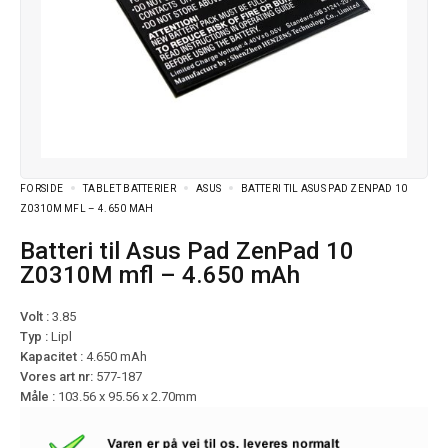
FORSIDE
TABLET BATTERIER
ASUS
BATTERI TIL ASUS PAD ZENPAD 10
Z0310M MFL – 4.650 MAH
Batteri til Asus Pad ZenPad 10
Z0310M mfl – 4.650 mAh
Volt :
3.85
Typ :
Lipl
Kapacitet :
4.650 mAh
Vores art nr:
577-187
Måle :
103.56 x 95.56 x 2.70mm