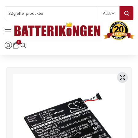
ALLE
0