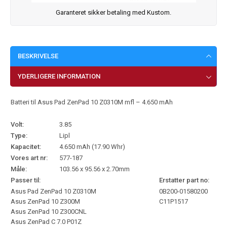
Garanteret sikker betaling med Kustom.
BESKRIVELSE
YDERLIGERE INFORMATION
Batteri til Asus Pad ZenPad 10 Z0310M mfl – 4.650 mAh
Volt:
3.85
Type:
Lipl
Kapacitet:
4.650 mAh (17.90 Whr)
Vores art nr:
577-187
Måle:
103.56 x 95.56 x 2.70mm
Passer til:
Erstatter part no:
Asus Pad ZenPad 10 Z0310M
0B200-01580200
Asus ZenPad 10 Z300M
C11P1517
Asus ZenPad 10 Z300CNL
Asus ZenPad C 7.0 P01Z