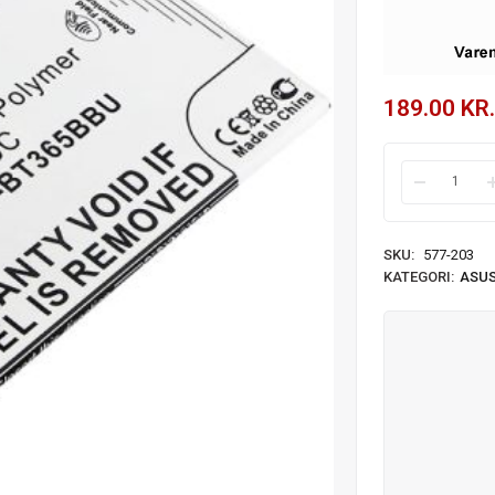
189.00
KR.
SKU:
577-203
KATEGORI:
ASU