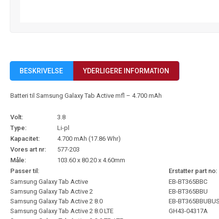
BESKRIVELSE
YDERLIGERE INFORMATION
Batteri til Samsung Galaxy Tab Active mfl – 4.700 mAh
Volt:
3.8
Type:
Li-pl
Kapacitet:
4.700 mAh (17.86 Whr)
Vores art nr:
577-203
Måle:
103.60 x 80.20 x 4.60mm
Passer til:
Erstatter part no:
Samsung Galaxy Tab Active
EB-BT365BBC
Samsung Galaxy Tab Active 2
EB-BT365BBU
Samsung Galaxy Tab Active 2 8.0
EB-BT365BBUBU
Samsung Galaxy Tab Active 2 8.0 LTE
GH43-04317A