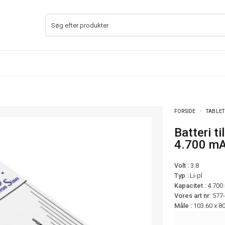
FORSIDE
TABLET
Batteri til Samsung Galaxy Tab Active mfl –
4.700 m
Volt :
3.8
Typ :
Li-pl
Kapacitet :
4.700
Vores art nr:
577
Måle :
103.60 x 8