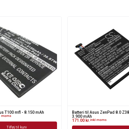
Asus T100 mfl - 8.150 mAh
Batteri til Asus ZenPad 8.0 Z38
kl moms
3.900 mAh
171.00
kr.
inkl moms
Tilføj til kurv