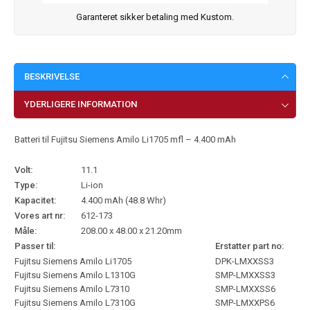
Garanteret sikker betaling med Kustom.
BESKRIVELSE
YDERLIGERE INFORMATION
Batteri til Fujitsu Siemens Amilo Li1705 mfl – 4.400 mAh
Volt:
11.1
Type:
Li-ion
Kapacitet:
4.400 mAh (48.8 Whr)
Vores art nr:
612-173
Måle:
208.00 x 48.00 x 21.20mm
Passer til:
Erstatter part no:
Fujitsu Siemens Amilo Li1705
DPK-LMXXSS3
Fujitsu Siemens Amilo L1310G
SMP-LMXXSS3
Fujitsu Siemens Amilo L7310
SMP-LMXXSS6
Fujitsu Siemens Amilo L7310G
SMP-LMXXPS6