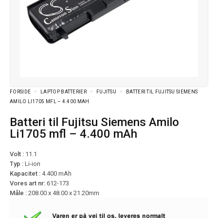
FORSIDE
LAPTOP BATTERIER
FUJITSU
BATTERI TIL FUJITSU SIEMENS
AMILO LI1705 MFL – 4.400 MAH
Batteri til Fujitsu Siemens Amilo
Li1705 mfl – 4.400 mAh
Volt :
11.1
Typ :
Li-ion
Kapacitet :
4.400 mAh
Vores art nr:
612-173
Måle :
208.00 x 48.00 x 21.20mm