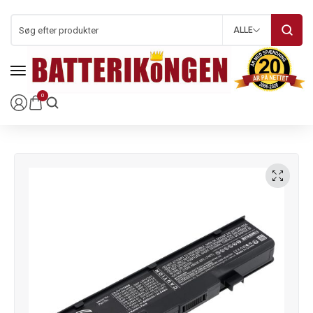
ALLE
0