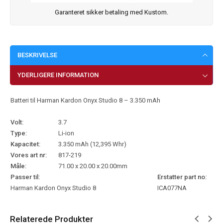
Garanteret sikker betaling med Kustom.
BESKRIVELSE
YDERLIGERE INFORMATION
Batteri til Harman Kardon Onyx Studio 8 – 3.350 mAh
Volt:
3.7
Type:
Li-ion
Kapacitet:
3.350 mAh (12,395 Whr)
Vores art nr:
817-219
Måle:
71.00 x 20.00 x 20.00mm
Passer til:
Erstatter part no:
Harman Kardon Onyx Studio 8
ICA077NA
Relaterede Produkter