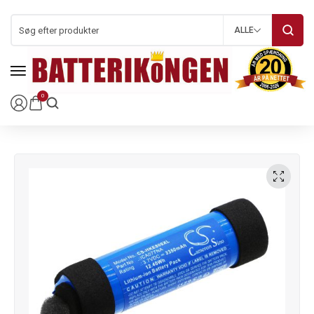
ALLE
0