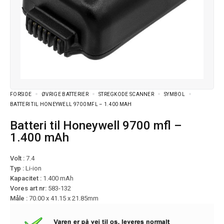
FORSIDE
ØVRIGE BATTERIER
STREGKODE SCANNER
SYMBOL
BATTERI TIL HONEYWELL 9700 MFL – 1.400 MAH
Batteri til Honeywell 9700 mfl –
1.400 mAh
Volt :
7.4
Typ :
Li-ion
Kapacitet :
1.400 mAh
Vores art nr:
583-132
Måle :
70.00 x 41.15 x 21.85mm