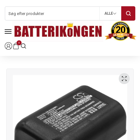
ALLE
0