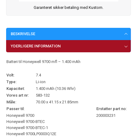
Garanteret sikker betaling med Kustom.
BESKRIVELSE
YDERLIGERE INFORMATION
Batteri til Honeywell 9700 mfl – 1.400 mAh
Volt:
7.4
Type:
Li-ion
Kapacitet:
1.400 mAh (10.36 Whr)
Vores art nr:
583-132
Måle:
70.00 x 41.15 x 21.85mm
Passer til:
Erstatter part no:
Honeywell 9700
200003231
Honeywell 9700-BTEC
Honeywell 9700-BTEC-1
Honeywell 9700LP0003Q12E