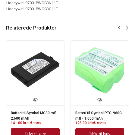
Honeywell 9700LPWGC3N11E
Honeywell 9700LPWGC3Q11E
Relaterede Produkter
Batteri til Symbol MC30 mfl -
Batteri til Symbol PTC-960C
2.600 mAh
mfl - 1.000 mAh
141.00
kr.
inkl moms
128.00
kr.
inkl moms
Tilføj til kurv
Tilføj til kurv