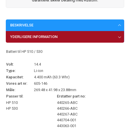
Garanteret sikker betaling med Kustom.
BESKRIVELSE
YDERLIGERE INFORMATION
Batteri til HP 510 / 530
Volt:
14.4
Type:
Li-ion
Kapacitet:
4.400 mAh (63.3 Whr)
Vores art nr:
605-146
Måle:
269.48 x 41.98 x 23.88mm
Passer til:
Erstatter part no:
HP 510
440265-ABC
HP 530
440266-ABC
440267-ABC
440704-001
443063-001