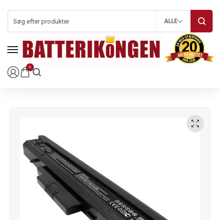
ALLE
0