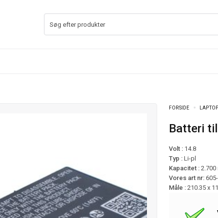
FORSIDE
LAPTOP
Batteri 
Volt :
14.8
Typ :
Li-pl
Kapacitet :
2.700
Vores art nr:
605
Måle :
210.35 x 1