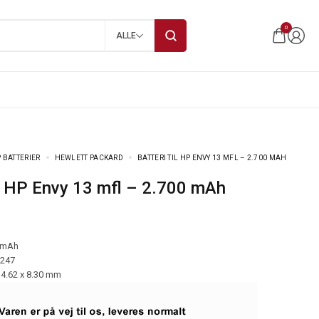
0
ALLE
 BATTERIER
HEWLETT PACKARD
BATTERI TIL HP ENVY 13 MFL – 2.700 MAH
til HP Envy 13 mfl – 2.700 mAh
 mAh
-247
14.62 x 8.30 mm