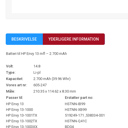
BESKRIVELSE
YDERLIGERE INFORMATION
Batteri til HP Envy 13 mfl – 2.700 mAh
Volt:
14.8
Type:
Li-pl
Kapacitet:
2.700 mAh (39.96 Whr)
Vores art nr:
605-247
Måle:
210.35 x 114.62 x 8.30 mm
Passer til:
Erstatter part no:
HP Envy 13
HSTNN-IB99
HP Envy 13-1000
HSTNN-XB99
HP Envy 13-1001TX
519249-171 ,538334-001
HP Envy 13-1002TX
HSTNN-Q41C
HP Envy 13-1003XX
BD04