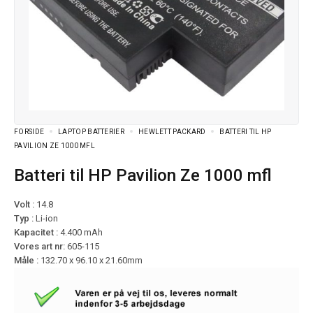
FORSIDE
LAPTOP BATTERIER
HEWLETT PACKARD
BATTERI TIL HP
PAVILION ZE 1000 MFL
Batteri til HP Pavilion Ze 1000 mfl
Volt :
14.8
Typ :
Li-ion
Kapacitet :
4.400 mAh
Vores art nr:
605-115
Måle :
132.70 x 96.10 x 21.60mm