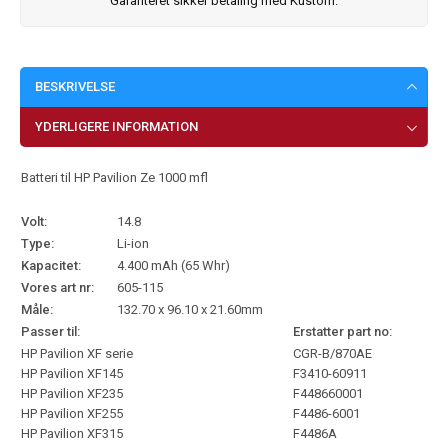
Garanteret sikker betaling med Kustom.
BESKRIVELSE
YDERLIGERE INFORMATION
Batteri til HP Pavilion Ze 1000 mfl
Volt:
14.8
Type:
Li-ion
Kapacitet:
4.400 mAh (65 Whr)
Vores art nr:
605-115
Måle:
132.70 x 96.10 x 21.60mm
Passer til:
Erstatter part no:
HP Pavilion XF serie
CGR-B/870AE
HP Pavilion XF145
F3410-60911
HP Pavilion XF235
F448660001
HP Pavilion XF255
F4486-6001
HP Pavilion XF315
F4486A