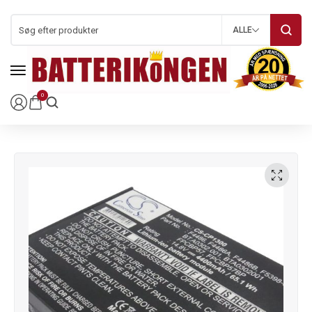
ALLE
0