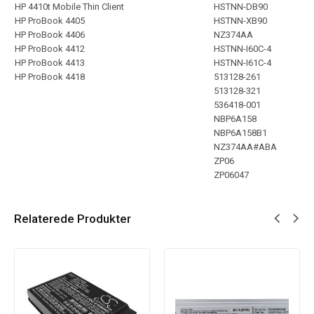
HP 4410t Mobile Thin Client
HSTNN-DB90
HP ProBook 4405
HSTNN-XB90
HP ProBook 4406
NZ374AA
HP ProBook 4412
HSTNN-I60C-4
HP ProBook 4413
HSTNN-I61C-4
HP ProBook 4418
513128-261
513128-321
536418-001
NBP6A158
NBP6A158B1
NZ374AA#ABA
ZP06
ZP06047
Relaterede Produkter