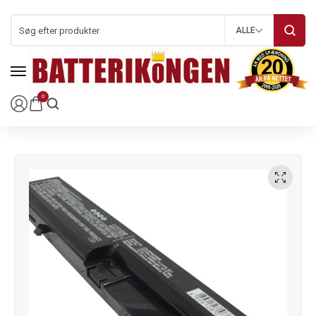
ALLE
0