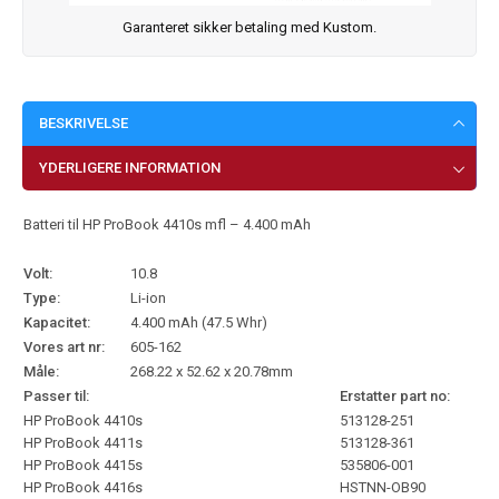
Garanteret sikker betaling med Kustom.
BESKRIVELSE
YDERLIGERE INFORMATION
Batteri til HP ProBook 4410s mfl – 4.400 mAh
Volt:
10.8
Type:
Li-ion
Kapacitet:
4.400 mAh (47.5 Whr)
Vores art nr:
605-162
Måle:
268.22 x 52.62 x 20.78mm
Passer til:
Erstatter part no:
HP ProBook 4410s
513128-251
HP ProBook 4411s
513128-361
HP ProBook 4415s
535806-001
HP ProBook 4416s
HSTNN-OB90