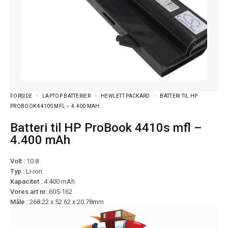
FORSIDE
LAPTOP BATTERIER
HEWLETT PACKARD
BATTERI TIL HP
PROBOOK 4410S MFL – 4.400 MAH
Batteri til HP ProBook 4410s mfl –
4.400 mAh
Volt :
10.8
Typ :
Li-ion
Kapacitet :
4.400 mAh
Vores art nr:
605-162
Måle :
268.22 x 52.62 x 20.78mm