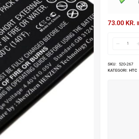
73.00
KR.
SKU:
520-267
KATEGORI:
HTC