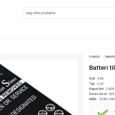
FORSIDE
SMARTP
Batteri 
Volt :
3.85
Typ :
Li-pl
Kapacitet :
2.600
Vores art nr:
520
Måle :
76.80 x 68