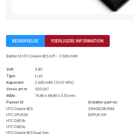
BESKRIVELSE
YDERLIGERE INFORMATION
Batteri til HTC Desire 825 mfl – 2.600 mAh
Volt:
3.85
Type:
Li-pl
Kapacitet:
2.600 mAh (10.01 Whr)
Vores art nr:
520-267
Måle:
76.80 x 68.80 x 3.30 mm
Passer til:
Erstatter part no:
HTC Desire 825
35H00258-03M
HTC 2PUK00
B2PUK100
HTC D825h
HTC D825u
HTC Desire 825 Dual Sim