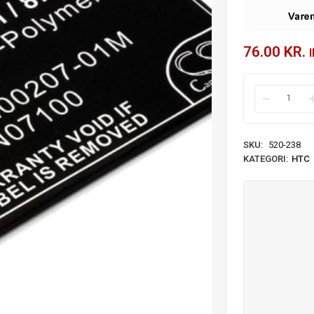
76.00
KR.
SKU:
520-238
KATEGORI:
HTC