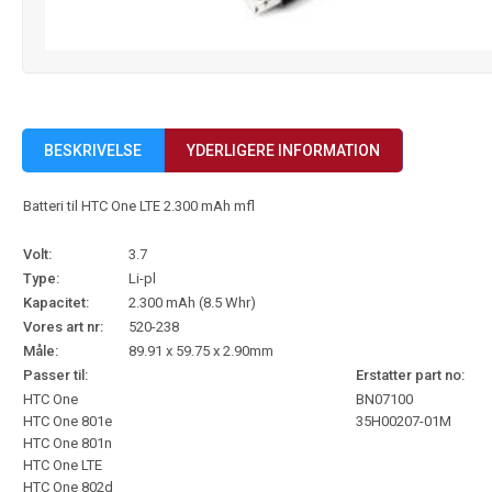
BESKRIVELSE
YDERLIGERE INFORMATION
Batteri til HTC One LTE 2.300 mAh mfl
Volt:
3.7
Type:
Li-pl
Kapacitet:
2.300 mAh (8.5 Whr)
Vores art nr:
520-238
Måle:
89.91 x 59.75 x 2.90mm
Passer til:
Erstatter part no:
HTC One
BN07100
HTC One 801e
35H00207-01M
HTC One 801n
HTC One LTE
HTC One 802d