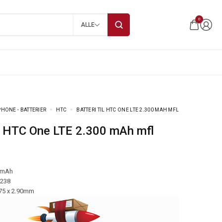
0
ALLE
HONE - BATTERIER
HTC
BATTERI TIL HTC ONE LTE 2.300 MAH MFL
til HTC One LTE 2.300 mAh mfl
 mAh
-238
.75 x 2.90mm