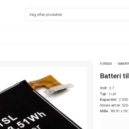
FORSIDE
SMARTP
Batteri 
Volt :
3.7
Typ :
Li-pl
Kapacitet :
2.300
Vores art nr:
520
Måle :
89.91 x 59