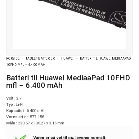
FORSIDE
TABLET BATTERIER
HUAWEI
BATTERI TIL HUAWEI MEDIAAPAD
10FHD MFL – 6.400 MAH
Batteri til Huawei MediaaPad 10FHD
mfl – 6.400 mAh
Volt :
3.7
Typ :
Li-Pl
Kapacitet :
6.400 mAh
Vores art nr:
577-158
Måle :
238.57 x 106.27 x 3.15 mm