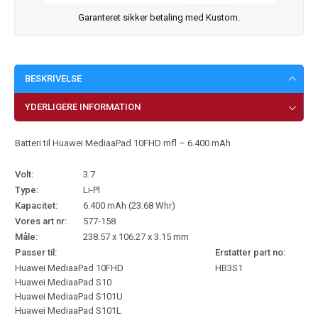
Garanteret sikker betaling med Kustom.
BESKRIVELSE
YDERLIGERE INFORMATION
Batteri til Huawei MediaaPad 10FHD mfl – 6.400 mAh
Volt:
3.7
Type:
Li-Pl
Kapacitet:
6.400 mAh (23.68 Whr)
Vores art nr:
577-158
Måle:
238.57 x 106.27 x 3.15 mm
Passer til:
Erstatter part no:
Huawei MediaaPad 10FHD
HB3S1
Huawei MediaaPad S10
Huawei MediaaPad S101U
Huawei MediaaPad S101L