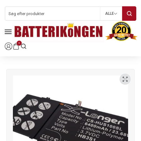
ALLE
0