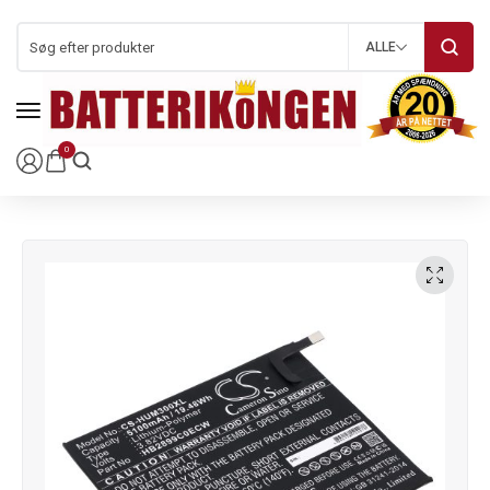
ALLE
0