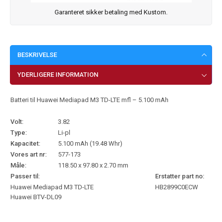
Garanteret sikker betaling med Kustom.
BESKRIVELSE
YDERLIGERE INFORMATION
Batteri til Huawei Mediapad M3 TD-LTE mfl – 5.100 mAh
Volt:
3.82
Type:
Li-pl
Kapacitet:
5.100 mAh (19.48 Whr)
Vores art nr:
577-173
Måle:
118.50 x 97.80 x 2.70 mm
Passer til:
Erstatter part no:
Huawei Mediapad M3 TD-LTE
HB2899C0ECW
Huawei BTV-DL09