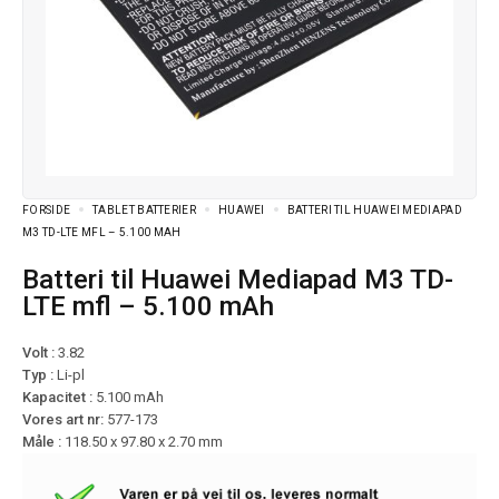
FORSIDE
TABLET BATTERIER
HUAWEI
BATTERI TIL HUAWEI MEDIAPAD
M3 TD-LTE MFL – 5.100 MAH
Batteri til Huawei Mediapad M3 TD-
LTE mfl – 5.100 mAh
Volt :
3.82
Typ :
Li-pl
Kapacitet :
5.100 mAh
Vores art nr:
577-173
Måle :
118.50 x 97.80 x 2.70 mm