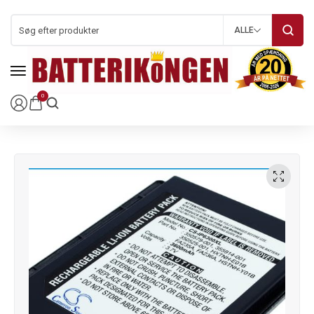
ALLE
0