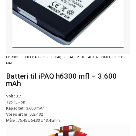
FORSIDE
PDA BATTERIER
IPAQ
BATTERI TIL IPAQ H6300 MFL – 3.600
MAH
Batteri til iPAQ h6300 mfl – 3.600
mAh
Volt :
3.7
Typ :
Li-ion
Kapacitet :
3.600 mAh
Vores art nr:
502-132
Måle :
75.45 x 64.33 x 13.45mm