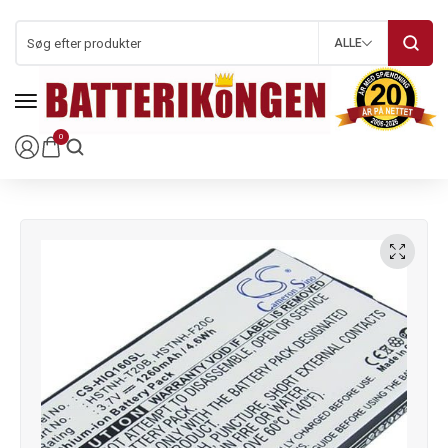
ALLE
0