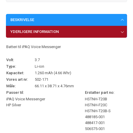
BESKRIVELSE
YDERLIGERE INFORMATION
Batteri til iPAQ Voice Messenger
Volt:
3.7
Type:
Li-ion
Kapacitet:
1.260 mAh (4.66 Whr)
Vores art nr:
502-171
Måle:
66.11 x 38.71 x 4.76mm
Passer til:
Erstatter part no:
iPAQ Voice Messenger
HSTNH-T20B
HP Silver
HSTNH-F20C
HSTNH-T20B-S
488185-001
488417-001
506575-001