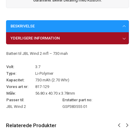
Garanteret sikker betaling med Kustom.
BESKRIVELSE
YDERLIGERE INFORMATION
Batteri til JBL Wind 2 mfl – 730 mah
Volt:
3.7
Type:
Li-Polymer
Kapacitet:
730 mAh (2.70 Whr)
Vores art nr:
817-129
Måle:
56.80 x 40.70 x 3.78mm
Passer til:
Erstatter part no:
JBL Wind 2
GSP383555 01
Relaterede Produkter