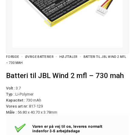
FORSIDE
ØVRIGE BATTERIER
HØJTTALER
BATTERI TIL JBL WIND 2 MFL
– 730 MAH
Batteri til JBL Wind 2 mfl – 730 mah
Volt :
3.7
Typ :
Li-Polymer
Kapacitet :
730 mAh
Vores art nr:
817-129
Måle :
56.80 x 40.70 x 3.78mm