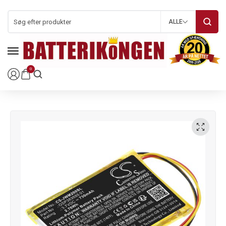
ALLE
0