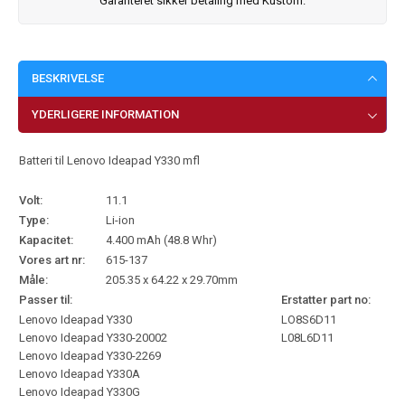
Garanteret sikker betaling med Kustom.
BESKRIVELSE
YDERLIGERE INFORMATION
Batteri til Lenovo Ideapad Y330 mfl
Volt:
11.1
Type:
Li-ion
Kapacitet:
4.400 mAh (48.8 Whr)
Vores art nr:
615-137
Måle:
205.35 x 64.22 x 29.70mm
Passer til:
Erstatter part no:
Lenovo Ideapad Y330
LO8S6D11
Lenovo Ideapad Y330-20002
L08L6D11
Lenovo Ideapad Y330-2269
Lenovo Ideapad Y330A
Lenovo Ideapad Y330G