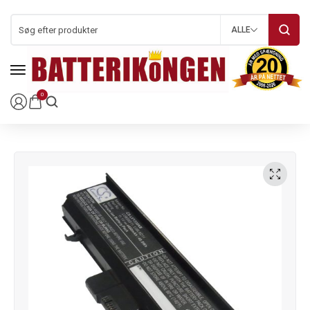
ALLE
0