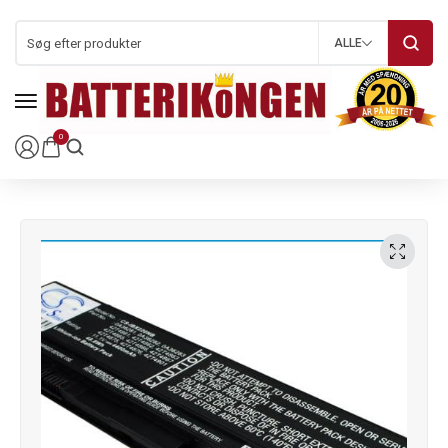
ALLE
0