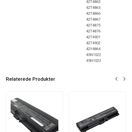
42T4863
42T4865
42T4866
42T4867
42T4875
42T4876
42T4901
42T4902
42Y4864
45N1022
45N1023
Relaterede Produkter