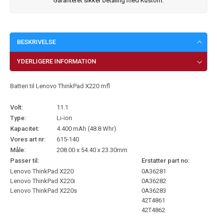
Garanteret sikker betaling med Kustom.
BESKRIVELSE
YDERLIGERE INFORMATION
Batteri til Lenovo ThinkPad X220 mfl
Volt:
11.1
Type:
Li-ion
Kapacitet:
4.400 mAh (48.8 Whr)
Vores art nr:
615-140
Måle:
208.00 x 54.40 x 23.30mm
Passer til:
Erstatter part no:
Lenovo ThinkPad X220
0A36281
Lenovo ThinkPad X220i
0A36282
Lenovo ThinkPad X220s
0A36283
42T4861
42T4862