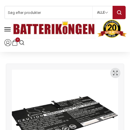
ALLE
0