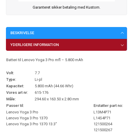
Garanteret sikker betaling med Kustom.
BESKRIVELSE
YDERLIGERE INFORMATION
Batteri til Lenovo Yoga 3 Pro mfl – 5.800 mAh
Volt:
7.7
Type:
Li-pl
Kapacitet:
5.800 mAh (44.66 Whr)
Vores art nr:
615-176
Måle:
294.60 x 163.50 x 2.80 mm
Passer til:
Erstatter part no:
Lenovo Yoga 3 Pro
L13M4P71
Lenovo Yoga 3 Pro 1370
L14S4P71
Lenovo Yoga 3 Pro 1370 13.3″
121500264
121500267