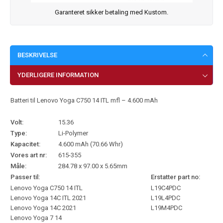
Garanteret sikker betaling med Kustom.
BESKRIVELSE
YDERLIGERE INFORMATION
Batteri til Lenovo Yoga C750 14 ITL mfl – 4.600 mAh
Volt:
15.36
Type:
Li-Polymer
Kapacitet:
4.600 mAh (70.66 Whr)
Vores art nr:
615-355
Måle:
284.78 x 97.00 x 5.65mm
Passer til:
Erstatter part no:
Lenovo Yoga C750 14 ITL
L19C4PDC
Lenovo Yoga 14C ITL 2021
L19L4PDC
Lenovo Yoga 14C 2021
L19M4PDC
Lenovo Yoga 7 14