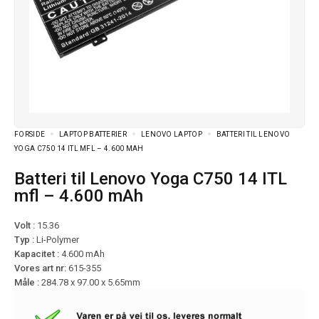
FORSIDE
LAPTOP BATTERIER
LENOVO LAPTOP
BATTERI TIL LENOVO
YOGA C750 14 ITL MFL – 4.600 MAH
Batteri til Lenovo Yoga C750 14 ITL
mfl – 4.600 mAh
Volt :
15.36
Typ :
Li-Polymer
Kapacitet :
4.600 mAh
Vores art nr:
615-355
Måle :
284.78 x 97.00 x 5.65mm