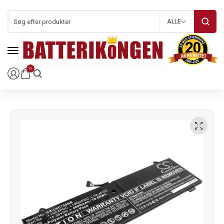
ALLE
0