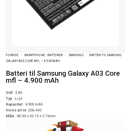
FORSIDE
SMARTPHONE - BATTERIER
SAMSUNG
BATTERI TIL SAMSUNG
GALAXY A03 CORE MFL – 4.900 MAH
Batteri til Samsung Galaxy A03 Core
mfl – 4.900 mAh
Volt :
3.85
Typ :
Li-pl
Kapacitet :
4.900 mAh
Vores art nr:
206-445
Måle :
86.90 x 63.15 x 5.15mm