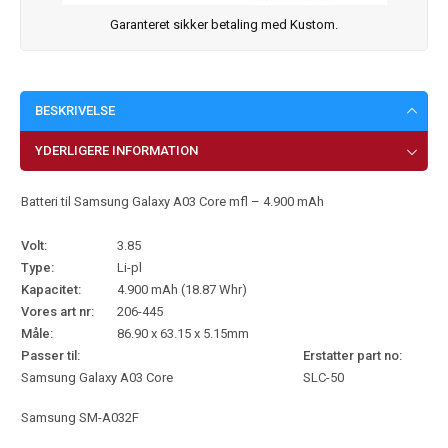
Garanteret sikker betaling med Kustom.
BESKRIVELSE
YDERLIGERE INFORMATION
Batteri til Samsung Galaxy A03 Core mfl – 4.900 mAh
Volt:
3.85
Type:
Li-pl
Kapacitet:
4.900 mAh (18.87 Whr)
Vores art nr:
206-445
Måle:
86.90 x 63.15 x 5.15mm
Passer til:
Erstatter part no:
Samsung Galaxy A03 Core
SLC-50
Samsung SM-A032F