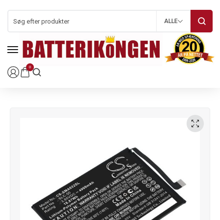
ALLE
0