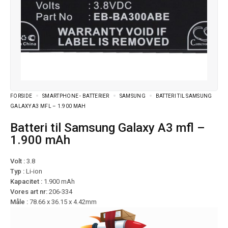
FORSIDE
SMARTPHONE - BATTERIER
SAMSUNG
BATTERI TIL SAMSUNG
GALAXY A3 MFL – 1.900 MAH
Batteri til Samsung Galaxy A3 mfl –
1.900 mAh
Volt :
3.8
Typ :
Li-ion
Kapacitet :
1.900 mAh
Vores art nr:
206-334
Måle :
78.66 x 36.15 x 4.42mm