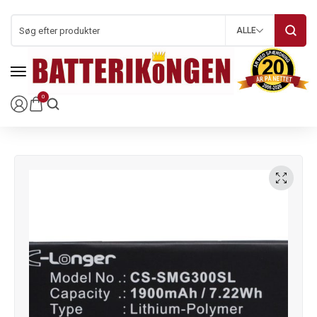
ALLE
0