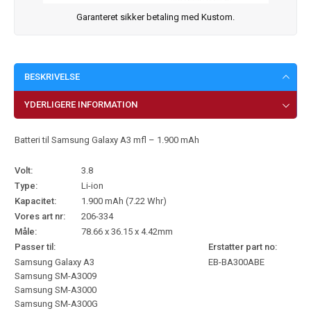
Garanteret sikker betaling med Kustom.
BESKRIVELSE
YDERLIGERE INFORMATION
Batteri til Samsung Galaxy A3 mfl – 1.900 mAh
Volt:
3.8
Type:
Li-ion
Kapacitet:
1.900 mAh (7.22 Whr)
Vores art nr:
206-334
Måle:
78.66 x 36.15 x 4.42mm
Passer til:
Erstatter part no:
Samsung Galaxy A3
EB-BA300ABE
Samsung SM-A3009
Samsung SM-A3000
Samsung SM-A300G