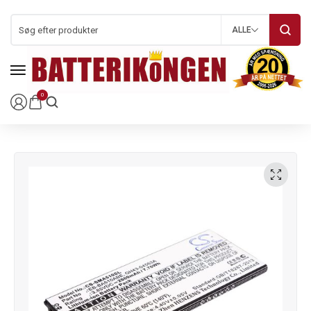
ALLE
0