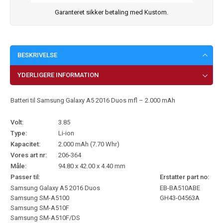
Garanteret sikker betaling med Kustom.
BESKRIVELSE
YDERLIGERE INFORMATION
Batteri til Samsung Galaxy A5 2016 Duos mfl – 2.000 mAh
Volt:
3.85
Type:
Li-ion
Kapacitet:
2.000 mAh (7.70 Whr)
Vores art nr:
206-364
Måle:
94.80 x 42.00 x 4.40 mm
Passer til:
Erstatter part no:
Samsung Galaxy A5 2016 Duos
EB-BA510ABE
Samsung SM-A5100
GH43-04563A
Samsung SM-A510F
Samsung SM-A510F/DS