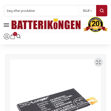
ALLE
0