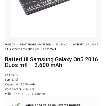
FORSIDE
SMARTPHONE - BATTERIER
SAMSUNG
BATTERI TIL SAMSUNG
GALAXY ON5 2016 DUOS MFL – 2.600 MAH
Batteri til Samsung Galaxy On5 2016
Duos mfl – 2.600 mAh
Volt :
3.85
Typ :
Li-pl
Kapacitet :
2.600 mAh
Vores art nr:
206-369
Måle :
87.40 x 39.70 x 4.30mm