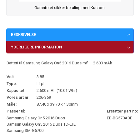
Garanteret sikker betaling med Kustom.
BESKRIVELSE
YDERLIGERE INFORMATION
Batteri til Samsung Galaxy On5 2016 Duos mfl – 2.600 mAh
Volt:
3.85
Type:
Li-pl
Kapacitet:
2.600 mAh (10.01 Whr)
Vores art nr:
206-369
Måle:
87.40 x 39.70 x 4.30mm
Passer til:
Erstatter part no:
Samsung Galaxy On5 2016 Duos
EB-BG570ABE
Samsun Galaxy On5 2016 Duos TD-LTE
Samsung SM-G5700