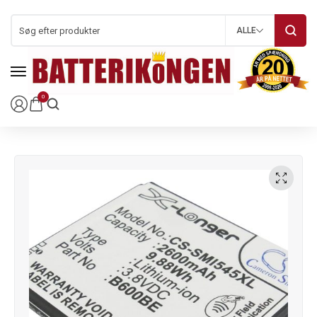
ALLE
0