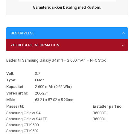
Garanteret sikker betaling med Kustom.
BESKRIVELSE
YDERLIGERE INFORMATION
Batteri til Samsung Galaxy S4 mfl – 2.600 mAh – NFC Stöd
Volt:
3.7
Type:
Li-ion
Kapacitet:
2.600 mAh (9.62 Whr)
Vores art nr:
206-271
Måle:
63.21 x 57.02 x 5.20mm
Passer til:
Erstatter part no:
Samsung Galaxy S4
B600BE
Samsung Galaxy S4 LTE
B600BU
Samsung GT-I9500
Samsung GT-i9502