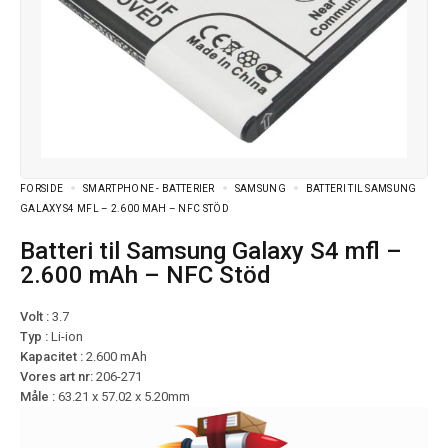
FORSIDE
SMARTPHONE - BATTERIER
SAMSUNG
BATTERI TIL SAMSUNG
GALAXY S4 MFL – 2.600 MAH – NFC STÖD
Batteri til Samsung Galaxy S4 mfl –
2.600 mAh – NFC Stöd
Volt :
3.7
Typ :
Li-ion
Kapacitet :
2.600 mAh
Vores art nr:
206-271
Måle :
63.21 x 57.02 x 5.20mm