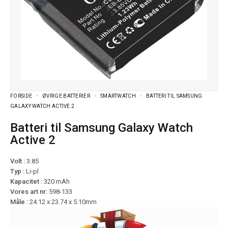
FORSIDE
ØVRIGE BATTERIER
SMARTWATCH
BATTERI TIL SAMSUNG
GALAXY WATCH ACTIVE 2
Batteri til Samsung Galaxy Watch
Active 2
Volt :
3.85
Typ :
Li-pl
Kapacitet :
320 mAh
Vores art nr:
598-133
Måle :
24.12 x 23.74 x 5.10mm