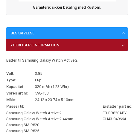
Garanteret sikker betaling med Kustom.
BESKRIVELSE
YDERLIGERE INFORMATION
Batteri til Samsung Galaxy Watch Active 2
Volt:
3.85
Type:
Li-pl
Kapacitet:
320 mAh (1.23 Whr)
Vores art nr:
598-133
Måle:
24.12 x 23.74 x 5.10mm
Passer til:
Erstatter part no:
Samsung Galaxy Watch Active 2
EB-BR820ABY
Samsung Galaxy Watch Active 2 44mm
GH43-04966A
Samsung SM-R820
Samsung SM-R825