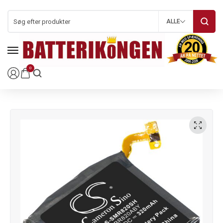
ALLE
0