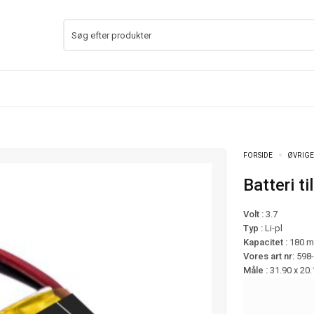
FORSIDE
ØVRIGE
Batteri 
Volt :
3.7
Typ :
Li-pl
Kapacitet :
180 
Vores art nr:
598
Måle :
31.90 x 20