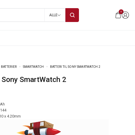
0
ALLE
 BATTERIER
SMARTWATCH
BATTERI TIL SONY SMARTWATCH 2
til Sony SmartWatch 2
mAh
-144
.10 x 4.20mm