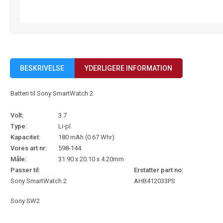
BESKRIVELSE
YDERLIGERE INFORMATION
Batteri til Sony SmartWatch 2
Volt:
3.7
Type:
Li-pl
Kapacitet:
180 mAh (0.67 Whr)
Vores art nr:
598-144
Måle:
31.90 x 20.10 x 4.20mm
Passer til:
Erstatter part no:
Sony SmartWatch 2
AHB412033PS
Sony SW2