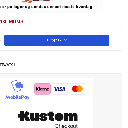
INKL MOMS
Tilføj til kurv
RTWATCH