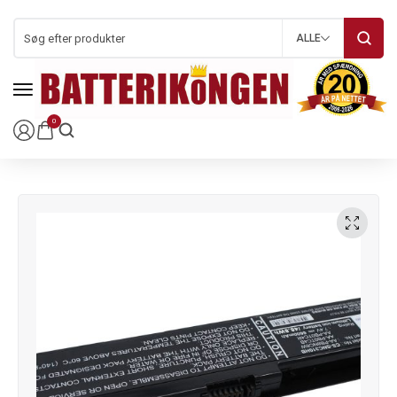
ALLE
0