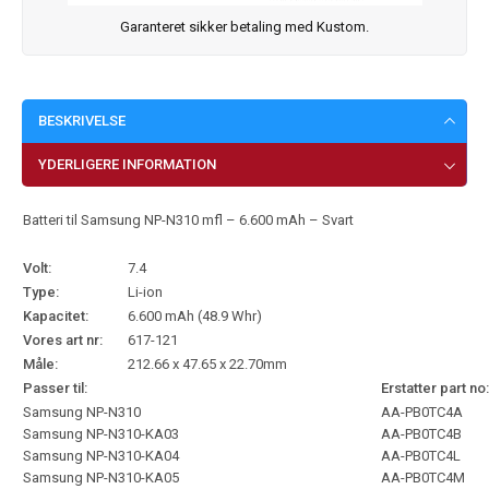
Garanteret sikker betaling med Kustom.
BESKRIVELSE
YDERLIGERE INFORMATION
Batteri til Samsung NP-N310 mfl – 6.600 mAh – Svart
Volt:
7.4
Type:
Li-ion
Kapacitet:
6.600 mAh (48.9 Whr)
Vores art nr:
617-121
Måle:
212.66 x 47.65 x 22.70mm
Passer til:
Erstatter part no:
Samsung NP-N310
AA-PB0TC4A
Samsung NP-N310-KA03
AA-PB0TC4B
Samsung NP-N310-KA04
AA-PB0TC4L
Samsung NP-N310-KA05
AA-PB0TC4M