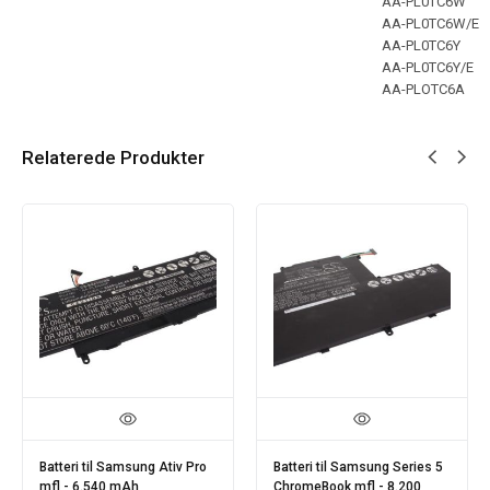
AA-PL0TC6W
AA-PL0TC6W/E
AA-PL0TC6Y
AA-PL0TC6Y/E
AA-PLOTC6A
Relaterede Produkter
Batteri til Samsung Ativ Pro
Batteri til Samsung Series 5
mfl - 6.540 mAh
ChromeBook mfl - 8.200