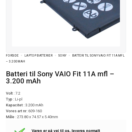
FORSIDE
LAPTOP BATTERIER
SONY
BATTERI TIL SONY VAIO FIT 11A MFL
– 3.200 MAH
Batteri til Sony VAIO Fit 11A mfl –
3.200 mAh
Volt :
7.2
Typ :
Li-pl
Kapacitet :
3.200 mAh
Vores art nr:
609-160
Måle :
273.80 x 74.57 x 5.40mm