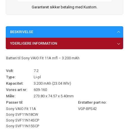
Garanteret sikker betaling med Kustom.
BESKRIVELSE
YDERLIGERE INFORMATION
Batteri til Sony VAIO Fit 11A mfl – 3.200 mAh
Volt:
7.2
Type:
Li-pl
Kapacitet:
3.200 mAh (23.04 Whr)
Vores art nr:
609-160
Måle:
273.80 x 74.57 x 5.40mm
Passer til:
Erstatter part no:
Sony VAIO Fit 11A
VGP-BPS42
Sony SVF11N18CW
Sony SVF11N14SCP
Sony SVF11N15SCP