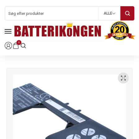
ALLE
0