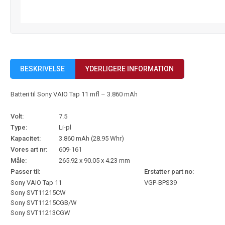
BESKRIVELSE
YDERLIGERE INFORMATION
Batteri til Sony VAIO Tap 11 mfl – 3.860 mAh
Volt:
7.5
Type:
Li-pl
Kapacitet:
3.860 mAh (28.95 Whr)
Vores art nr:
609-161
Måle:
265.92 x 90.05 x 4.23 mm
Passer til:
Erstatter part no:
Sony VAIO Tap 11
VGP-BPS39
Sony SVT11215CW
Sony SVT11215CGB/W
Sony SVT11213CGW