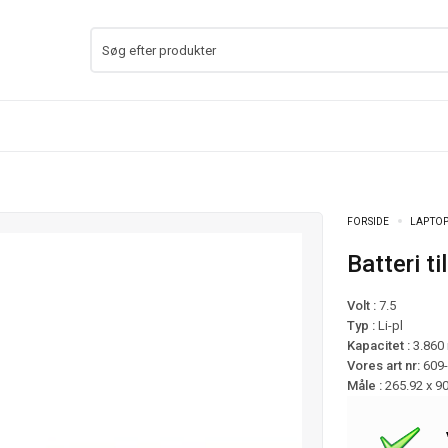
FORSIDE
LAPTOP
Batteri 
Volt :
7.5
Typ :
Li-pl
Kapacitet :
3.860
Vores art nr:
609
Måle :
265.92 x 9