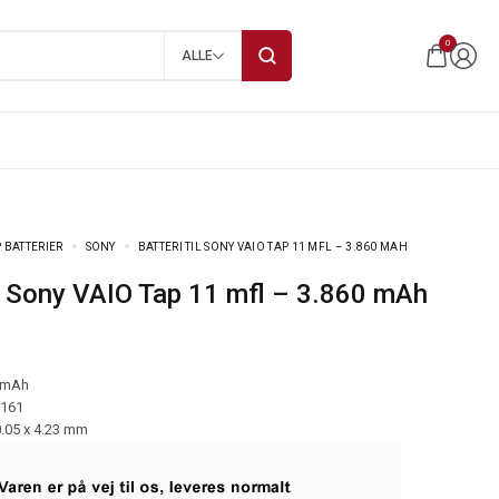
0
ALLE
 BATTERIER
SONY
BATTERI TIL SONY VAIO TAP 11 MFL – 3.860 MAH
til Sony VAIO Tap 11 mfl – 3.860 mAh
 mAh
-161
0.05 x 4.23 mm