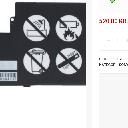
520.00
KR.
SKU:
609-161
KATEGORI:
SON