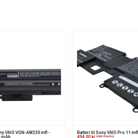
Sony VAIO VGN-AW230 mfl -
Batteri til Sony VAIO Pro 11 mf
00 mAh
494.00
kr.
inkl moms